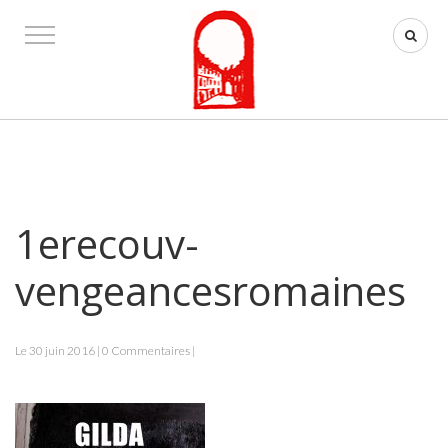
1erecouv-
vengeancesromaines
Le 30 juin 2016 | 0 Commentaires |