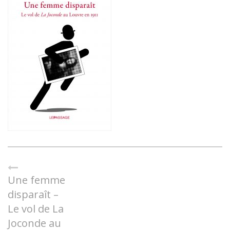
Une femme
disparaît –
Le vol de La
Joconde au