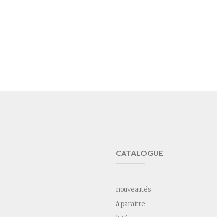
CATALOGUE
nouveautés
à paraître