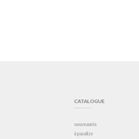
CATALOGUE
nouveautés
à paraître