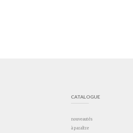
CATALOGUE
nouveautés
à paraître