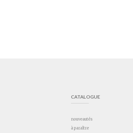
CATALOGUE
nouveautés
à paraître