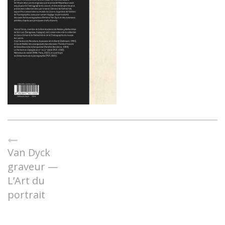
Van Dyck
graveur —
L’Art du
portrait