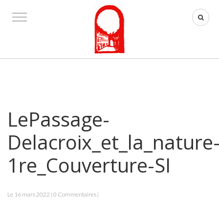
LePassage-
Delacroix_et_la_nature
1re_Couverture-SI
Le 16 mars 2022 | 0 Commentaires |