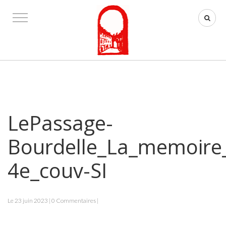
LePassage-
Bourdelle_La_memoire_
4e_couv-SI
Le 23 juin 2023 | 0 Commentaires |