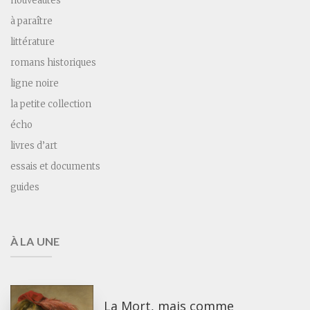
nouveautés
à paraître
littérature
romans historiques
ligne noire
la petite collection
écho
livres d’art
essais et documents
guides
À LA UNE
La Mort, mais comme