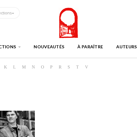
ections
CTIONS
NOUVEAUTÉS
À PARAÎTRE
AUTEURS
K
L
M
N
O
P
R
S
T
V