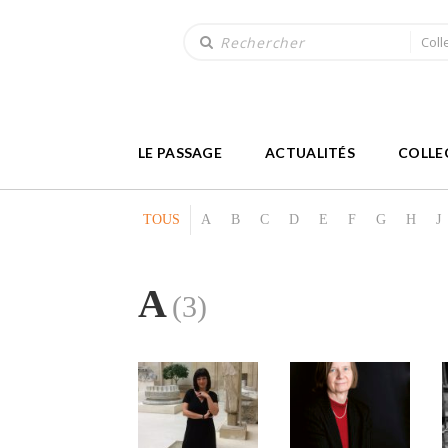
Coll
LE PASSAGE
ACTUALITÉS
COLLE
TOUS
A
B
C
D
E
F
G
H
J
A
(3)