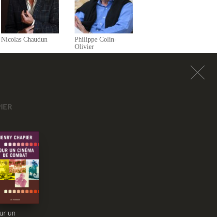
Nicolas Chaudun
Philippe Colin-
Olivier
IER
ur un