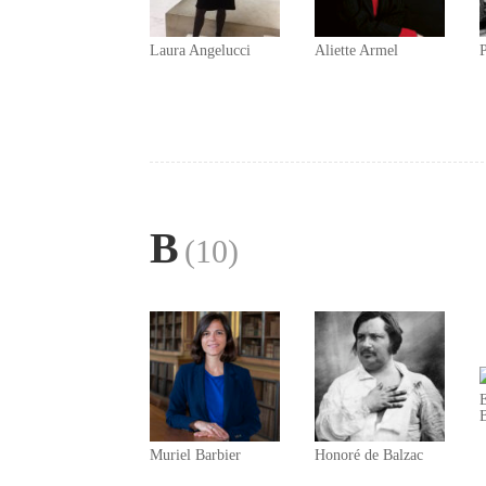
Laura Angelucci
Aliette Armel
B
(10)
B
Muriel Barbier
Honoré de Balzac