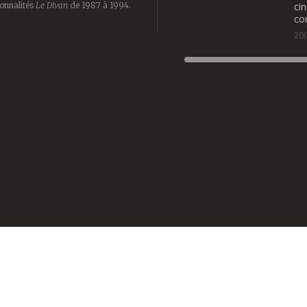
onnalités
Le Divan
de 1987 à 1994.
ci
co
20