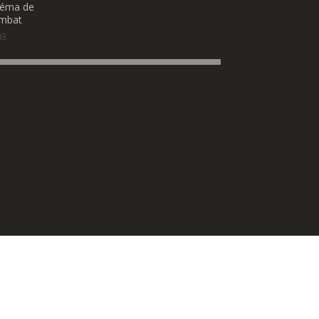
néma de
mbat
03