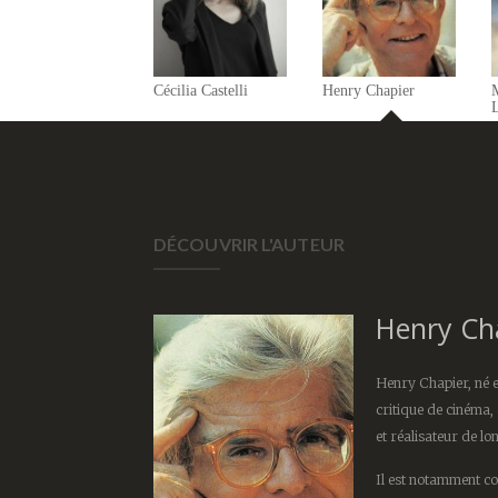
Cécilia Castelli
Henry Chapier
DÉCOUVRIR L'AUTEUR
Henry Ch
Henry Chapier, né e
critique de cinéma,
et réalisateur de l
Il est notamment co