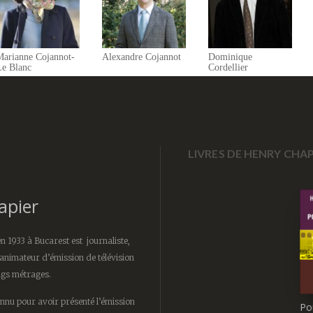
Marianne Cojannot-
Alexandre Cojannot
Dominique
Le Blanc
Cordellier
LIVRES DE HENRY CHAP
apier
n 1933 à Bucarest est journaliste,
 animateur d’émission de télévision
ongs métrages.
nnu pour avoir présenté l’émission
Po