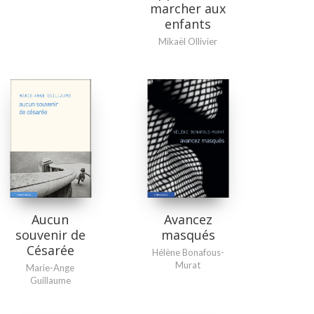
marcher aux
enfants
Mikaël Ollivier
Aucun
Avancez
souvenir de
masqués
Césarée
Hélène Bonafous-
Murat
Marie-Ange
Guillaume