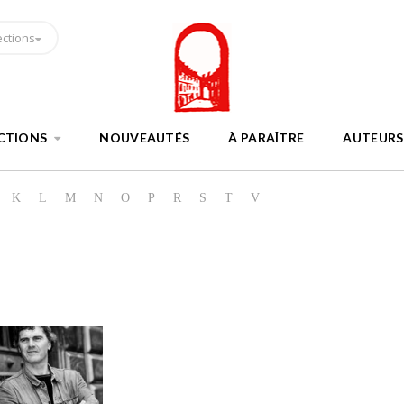
ections
CTIONS
NOUVEAUTÉS
À PARAÎTRE
AUTEURS
K
L
M
N
O
P
R
S
T
V