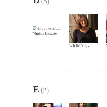
D
(5)
Virginie Desrante
Isabelle Dangy
E
(2)