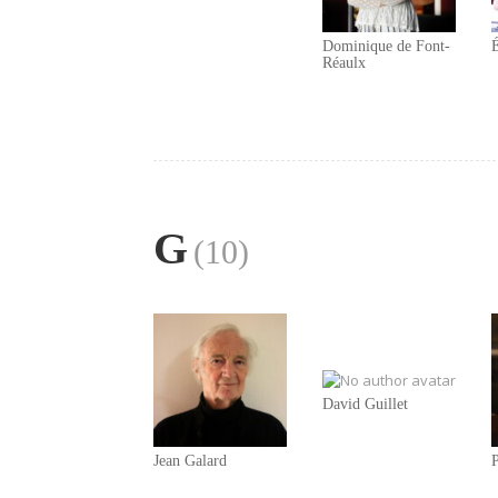
Dominique de Font-
É
Réaulx
G
(10)
David Guillet
Jean Galard
P