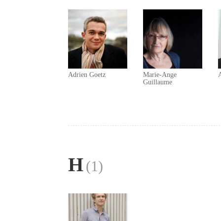
Adrien Goetz
Marie-Ange
Guillaume
H
(1)