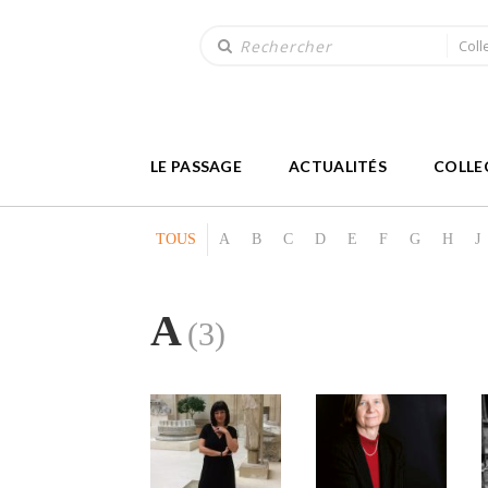
Coll
LE PASSAGE
ACTUALITÉS
COLLE
TOUS
A
B
C
D
E
F
G
H
J
A
(3)