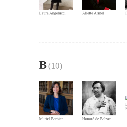
Laura Angelucci
Aliette Armel
B
(10)
B
Muriel Barbier
Honoré de Balzac