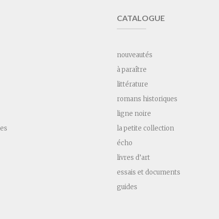
CATALOGUE
nouveautés
à paraître
littérature
romans historiques
ligne noire
les
la petite collection
écho
livres d’art
essais et documents
guides