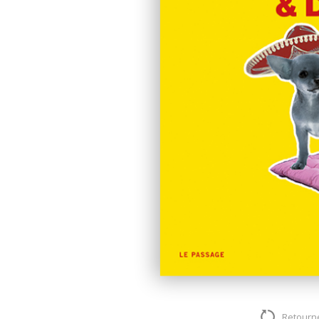
Valérie Tordjman
Retourn