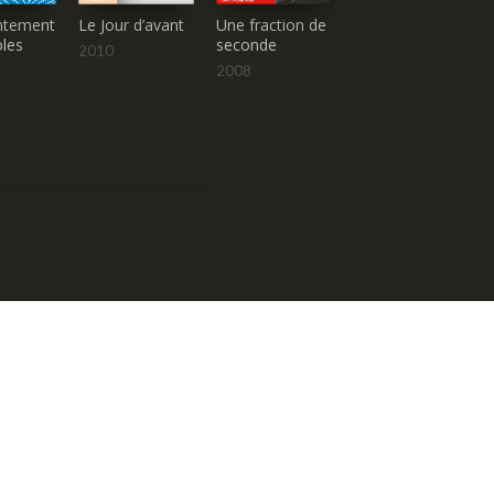
ntement
Le Jour d’avant
Une fraction de
Médor & Diego
oles
seconde
2010
2006
2008