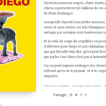
Parmi les poissons rouges, chats, souris, p
chiens représentent 8,8 millions de ces ad
de Mme Boulanger.
Lorsqu’elle répond à une petite annonce, 
veuve et sans enfant, est loin d’imaginer
ménage par semaine vont bouleverser sa 
Et la voilà, de coups de serpillière en pr
d’affection pour Diego et son chihuahua
que gay friendly veut dire, qu’on peut ê
que parler à un chien n’est pas si lament
Car on peut toujours envisager les chose
tolérant qu’on ne le pensait ; et si le corps
surprises…
Découvrir l'auteur
À propos de ce livre
L
Partager:
er