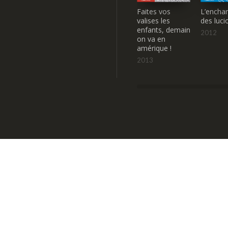
Faites vos
L’encha
valises les
des luci
enfants, demain
2012
on va en
amérique !
2013