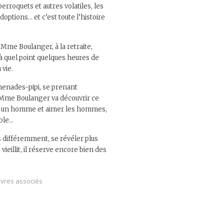
erroquets et autres volatiles, les
options… et c’est toute l’histoire
Mme Boulanger, à la retraite,
 à quel point quelques heures de
vie.
omenades-pipi, se prenant
. Mme Boulanger va découvrir ce
tre un homme et aimer les hommes,
able…
s différemment, se révéler plus
 vieillit, il réserve encore bien des
ivres associés