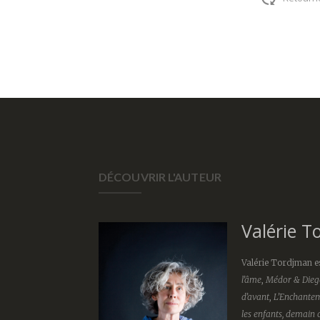
DÉCOUVRIR L'AUTEUR
Valérie T
Valérie Tordjman es
l’âme
,
Médor & Dieg
d’avant
,
L’Enchantem
les enfants, demain 