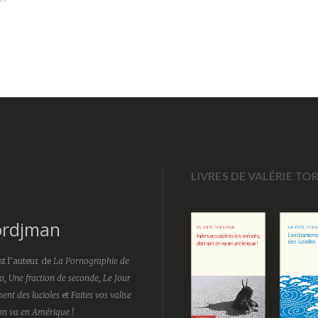
LIVRES DE VALÉRIE T
ordjman
t l’auteur de
La Pornographie de
o
,
Une fraction de seconde
,
Le Jour
ent des lucioles
et
Faites vos valise
on va en Amérique !