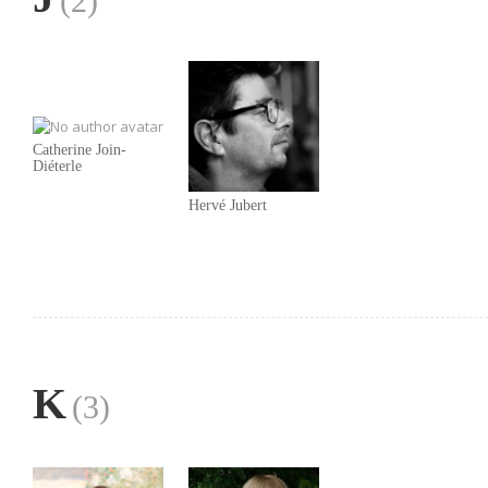
(2)
Catherine Join-
Diéterle
Hervé Jubert
K
(3)