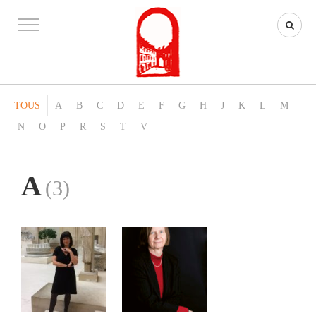
TOUS
A
B
C
D
E
F
G
H
J
K
L
M
N
O
P
R
S
T
V
A
(3)