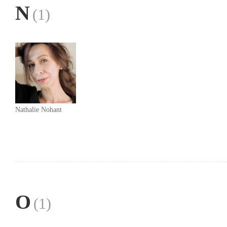
N
(1)
Nathalie Nohant
O
(1)