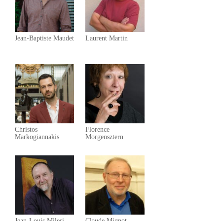
Jean-Baptiste Maudet
Laurent Martin
Christos
Florence
Markogiannakis
Morgensztern
Jean-Louis Milesi
Claude Mignot