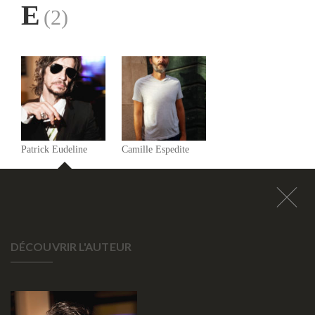
E
(2)
Patrick Eudeline
Camille Espedite
DÉCOUVRIR L'AUTEUR