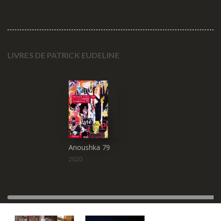
LIVRES DE PATRICK EUDELINE
F
(4)
Anoushka 79
2020
Étienne Faisant
Dominique de Font-
Réaulx