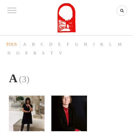
TOUS
A
B
C
D
E
F
G
H
J
K
L
M
N
O
P
R
S
T
V
A
(3)