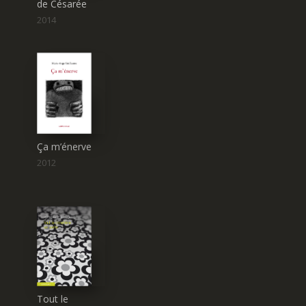
(2)
de Césarée
2014
Catherine Join-
Diéterle
Hervé Jubert
Ça m’énerve
2012
K
(3)
Tout le