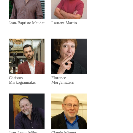
Jean-Baptiste Maudet
Laurent Martin
Christos
Florence
Markogiannakis
Morgensztern
Jean-Louis Milesi
Claude Mignot