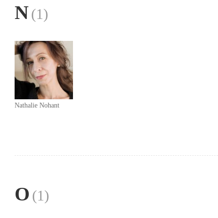
N
(1)
Nathalie Nohant
O
(1)