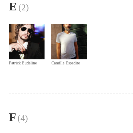
E
(2)
Patrick Eudeline
Camille Espedite
F
(4)