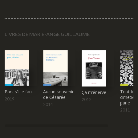
LIVRES DE MARIE-ANGE GUILLAUME
Aucun souvenir
Tout le
Pars s’il le faut
Ça m’énerve
de Césarée
cimetièr
2019
2012
parle
2014
2011