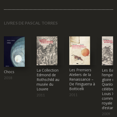
LIVRES DE PASCAL TORRES
Les Premiers
La Collection
Les Batai
Chocs
Ateliers de la
Edmond de
l’empere
2018
Renaissance –
Rothschild au
gloire de
De Finiguerra à
musée du
Qianlong
Botticelli
Louvre
célébrée
Louis XV 
2011
2011
comman
royale
d’estam
2009