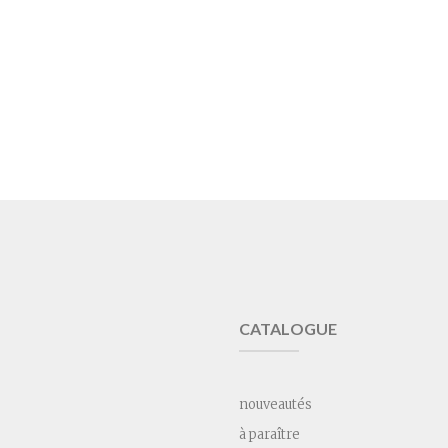
CATALOGUE
nouveautés
à paraître