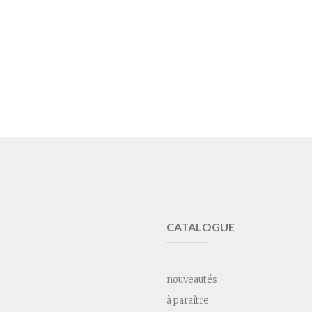
CATALOGUE
nouveautés
à paraître