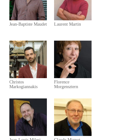
Jean-Baptiste Maudet
Laurent Martin
Christos
Florence
Markogiannakis
Morgensztern
Jean-Louis Milesi
Claude Mignot