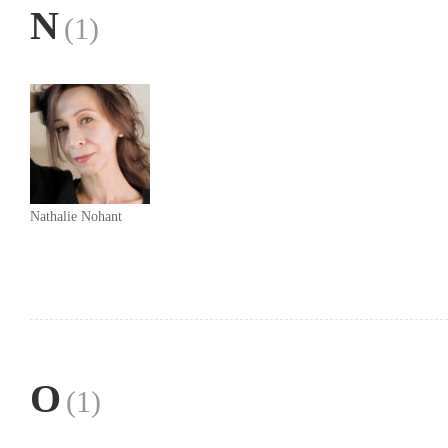
N
(1)
Nathalie Nohant
O
(1)