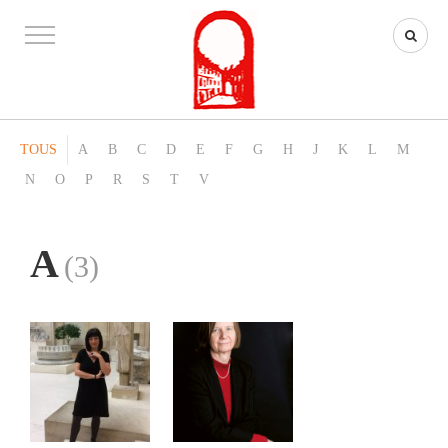
TOUS
A
B
C
D
E
F
G
H
J
K
L
M
N
O
P
R
S
T
V
A
(3)