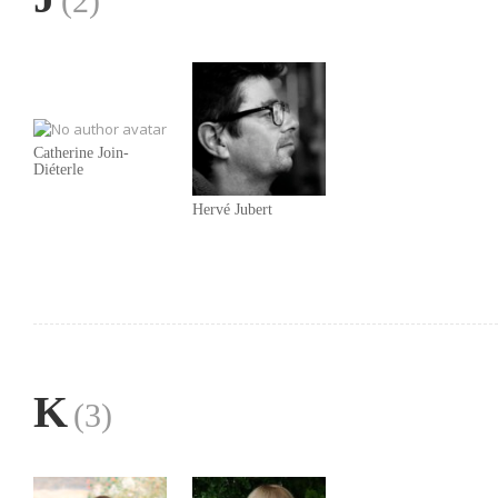
(2)
Catherine Join-
Diéterle
Hervé Jubert
K
(3)