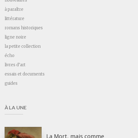
nouveautés
à paraître
littérature
romans historiques
ligne noire
la petite collection
écho
livres d’art
essais et documents
guides
À LA UNE
La Mort, mais comme