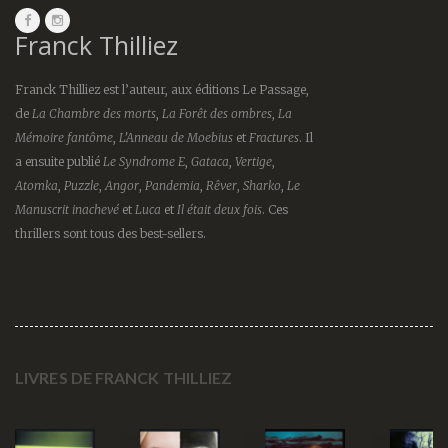
Franck Thilliez
Franck Thilliez est l’auteur, aux éditions Le Passage,
de
La Chambre des morts
,
La Forêt des ombres
,
La
Mémoire fantôme
,
L’Anneau de Moebius
et
Fractures
. Il
a ensuite publié
Le Syndrome E
,
Gataca
,
Vertige
,
Atomka
,
Puzzle
,
Angor
,
Pandemia
,
Rêver
,
Sharko
,
Le
Manuscrit inachevé
et
Luca
et
Il était deux fois
. Ces
thrillers sont tous des best-sellers.
LIVRES DE FRANCK THILLIEZ