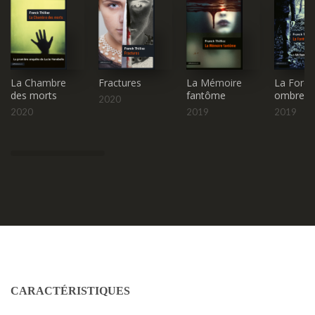
La Chambre
Fractures
La Mémoire
La Forêt
des morts
fantôme
ombres
2020
2020
2019
2019
CARACTÉRISTIQUES