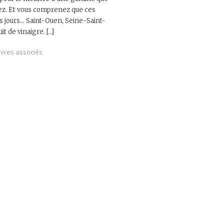
lez. Et vous comprenez que ces
es jours… Saint-Ouen, Seine-Saint-
t de vinaigre. […]
ivres associés