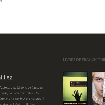
er
LIVRES DE FRANCK THI
lliez
l’auteur, aux éditions Le Passage,
morts
,
La Forêt des ombres
,
La
’Anneau de Moebius
et
Fractures
. Il
Syndrome E
,
Gataca
,
Vertige
,