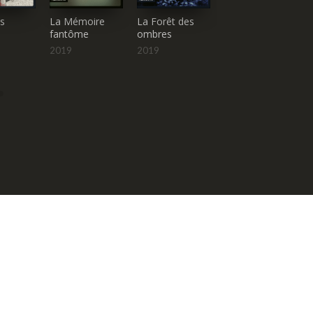
es
La Mémoire
La Forêt des
La Chambre
fantôme
ombres
des morts
2019
2019
2015