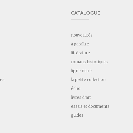
CATALOGUE
nouveautés
à paraître
littérature
romans historiques
ligne noire
les
la petite collection
écho
livres d’art
essais et documents
guides