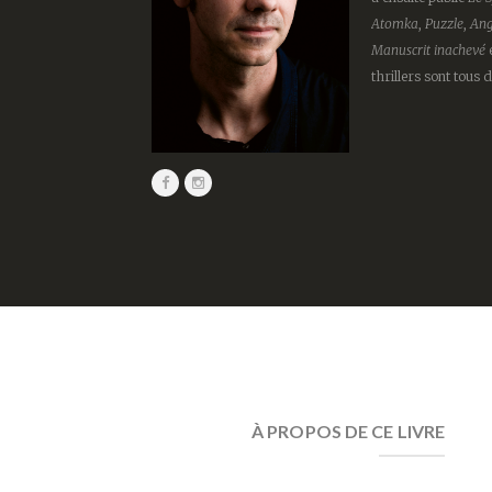
Atomka
,
Puzzle
,
An
Manuscrit inachevé
thrillers sont tous d
À PROPOS DE CE LIVRE