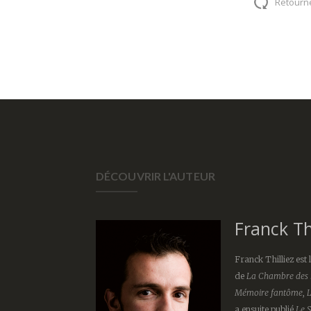
Retourn
DÉCOUVRIR L'AUTEUR
Franck Thi
Franck Thilliez est 
de
La Chambre des 
Mémoire fantôme
,
L
a ensuite publié
Le 