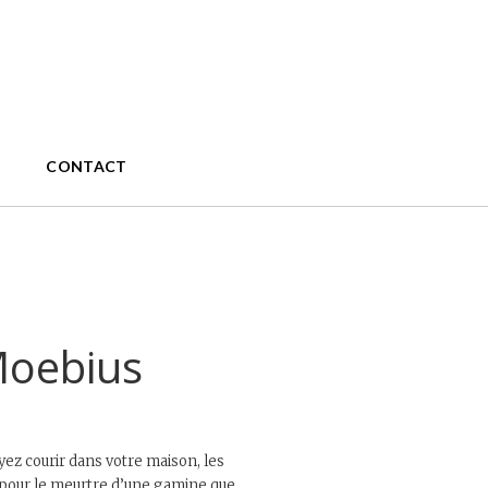
CONTACT
Moebius
yez courir dans votre maison, les
 pour le meurtre d’une gamine que