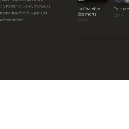
gor
,
Pandemia
,
Rêver
,
Sharko
,
Le
La Chambre
Fractur
et
Luca
et
Il était deux fois
. Ces
des morts
2020
es best-sellers.
2020