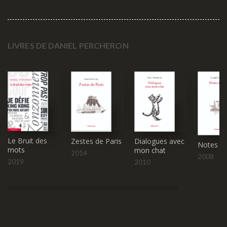
LIVRES DE DANIEL PERCHERON
Le Bruit des
Zestes de Paris
Dialogues avec
Notes de
mots
mon chat
2014
2008
2019
2010