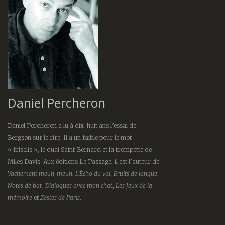
Daniel Percheron
Daniel Percheron a lu à dix-huit ans l’essai de
Bergson sur le rire. Il a un faible pour le mot
« friselis », le quai Saint-Bernard et la trompette de
Miles Davis. Aux éditions Le Passage, il est l’auteur de
Vachement meuh-meuh
,
L’Écho du val
,
Bruits de langue
,
Notes de bar
,
Dialogues avec mon chat
,
Les Jeux de la
mémoire
et
Zestes de Paris
.