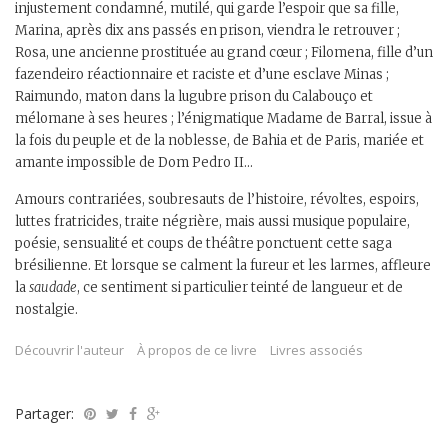
injustement condamné, mutilé, qui garde l’espoir que sa fille,
Marina, après dix ans passés en prison, viendra le retrouver ;
Rosa, une ancienne prostituée au grand cœur ; Filomena, fille d’un
fazendeiro réactionnaire et raciste et d’une esclave Minas ;
Raimundo, maton dans la lugubre prison du Calabouço et
mélomane à ses heures ; l’énigmatique Madame de Barral, issue à
la fois du peuple et de la noblesse, de Bahia et de Paris, mariée et
amante impossible de Dom Pedro II…
Amours contrariées, soubresauts de l’histoire, révoltes, espoirs,
luttes fratricides, traite négrière, mais aussi musique populaire,
poésie, sensualité et coups de théâtre ponctuent cette saga
brésilienne. Et lorsque se calment la fureur et les larmes, affleure
la
saudade
, ce sentiment si particulier teinté de langueur et de
nostalgie.
Découvrir l'auteur
À propos de ce livre
Livres associés
Partager: