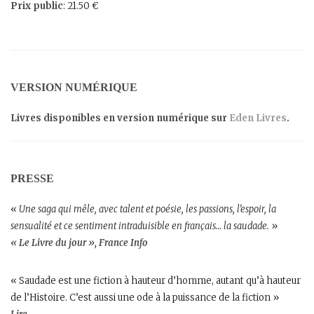
Prix public
: 21.50 €
Brasil : a musica
(1998) et
Couleurs Brasil
, une histoire
de la musique brésilienne en 40 chanson (2014) et
Bossa nova, la grande aventure du Brésil
(2017).
Son dernier roman,
Les Pêcheurs d’étoiles
, paru en
septembre 2016 pour la rentrée littéraire, entraînait le
VERSION NUMÉRIQUE
lecteur sur les traces d’Erik Satie et Blaise Cendrars,
et l’invitait dans le Paris des Années folles.
Livres disponibles en version numérique sur
Eden Livres
.
Les Voyages de sable
, son nouveau roman, paraît le 23
août 2018 pour la Rentrée littéraire.
PRESSE
«
Une saga qui mêle, avec talent et poésie, les passions, l’espoir, la
sensualité et ce sentiment intraduisible en français… la saudade.
»
« Le Livre du jour », France Info
« Saudade est une fiction à hauteur d’homme, autant qu’à hauteur
de l’Histoire. C’est aussi une ode à la puissance de la fiction »